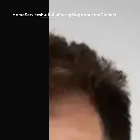
Portfolio
Home
Services
Pricing
Blog
About me
Contact