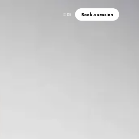
Book a session
DE