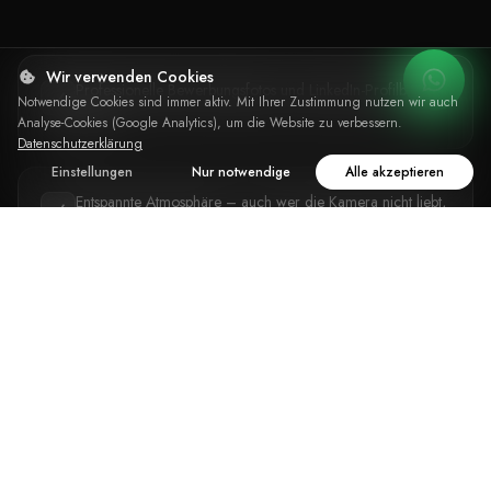
Wir verwenden Cookies
Professionelle Bewerbungsfotos und LinkedIn-Profilbilder in
Notwendige Cookies sind immer aktiv. Mit Ihrer Zustimmung nutzen wir auch
Wien
Analyse-Cookies (Google Analytics), um die Website zu verbessern.
Datenschutzerklärung
Einstellungen
Nur notwendige
Alle akzeptieren
Entspannte Atmosphäre – auch wer die Kamera nicht liebt,
kommt gut raus
Persönliches Styling-Coaching vor und während des
Shootings
Mehrere Outfit-Wechsel je nach Paket möglich