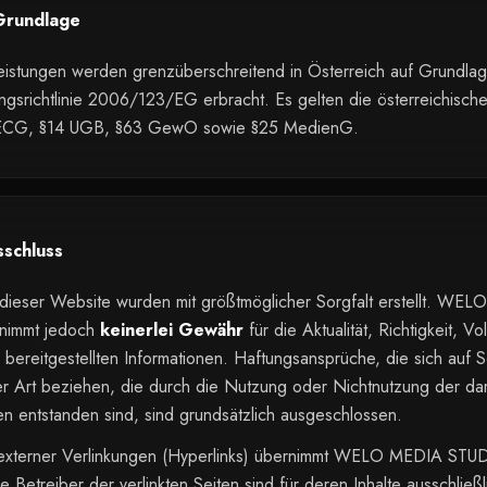
Grundlage
eistungen werden grenzüberschreitend in Österreich auf Grundla
ungsrichtlinie 2006/123/EG erbracht. Es gelten die österreichisc
ECG, §14 UGB, §63 GewO sowie §25 MedienG.
sschluss
e dieser Website wurden mit größtmöglicher Sorgfalt erstellt. 
rnimmt jedoch
keinerlei Gewähr
für die Aktualität, Richtigkeit, Vo
r bereitgestellten Informationen. Haftungsansprüche, die sich auf 
er Art beziehen, die durch die Nutzung oder Nichtnutzung der d
en entstanden sind, sind grundsätzlich ausgeschlossen.
e externer Verlinkungen (Hyperlinks) übernimmt WELO MEDIA STUD
e Betreiber der verlinkten Seiten sind für deren Inhalte ausschließl