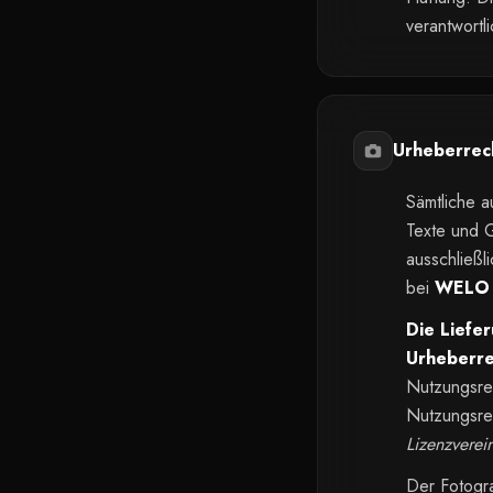
verantwortl
Urheberrec
Sämtliche a
Texte und G
ausschließl
bei
WELO M
Die Liefe
Urheberre
Nutzungsrec
Nutzungsre
Lizenzverei
Der Fotogra