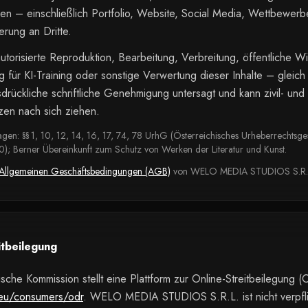
n – einschließlich Portfolio, Website, Social Media, Wettbewerbe
erung an Dritte.
autorisierte Reproduktion, Bearbeitung, Verbreitung, öffentliche 
für KI-Training oder sonstige Verwertung dieser Inhalte – gleich
sdrückliche schriftliche Genehmigung untersagt und kann zivil- und 
en nach sich ziehen.
gen: §§ 1, 10, 12, 14, 16, 17, 74, 78 UrhG (Österreichisches Urheberrechtsge
); Berner Übereinkunft zum Schutz von Werken der Literatur und Kunst.
Allgemeinen Geschäftsbedingungen (AGB)
von WELO MEDIA STUDIOS S.R.
itbeilegung
sche Kommission stellt eine Plattform zur Online-Streitbeilegung (O
eu/consumers/odr
. WELO MEDIA STUDIOS S.R.L. ist nicht verpfli