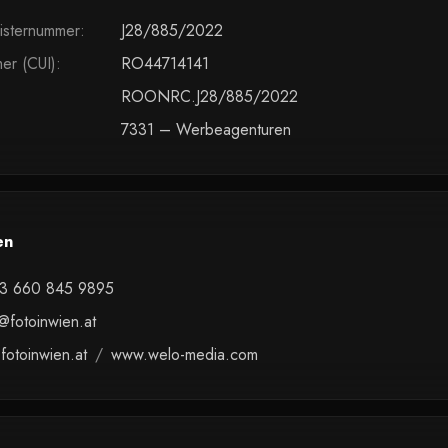
isternummer
:
J28/885/2022
er (CUI)
:
RO44714141
ROONRC.J28/885/2022
7331 – Werbeagenturen
en
3 660 845 9895
@fotoinwien.at
fotoinwien.at
/
www.welo-media.com