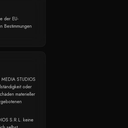
ge der EU-
hen Bestimmungen
WELO MEDIA STUDIOS
llständigkeit oder
Schäden materieller
argebotenen
IOS S.R.L. keine
ich selbst