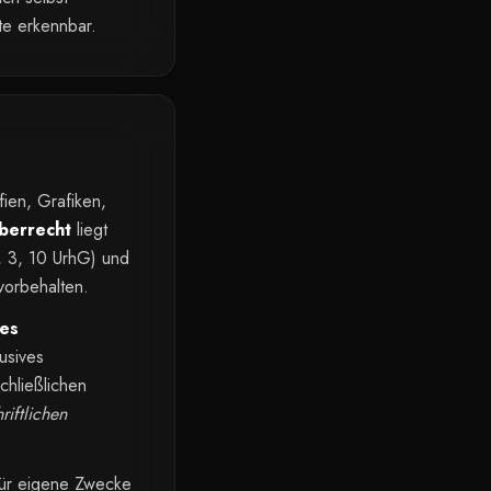
te erkennbar.
fien, Grafiken,
berrecht
liegt
 1, 3, 10 UrhG) und
vorbehalten.
des
usives
chließlichen
riftlichen
 für eigene Zwecke